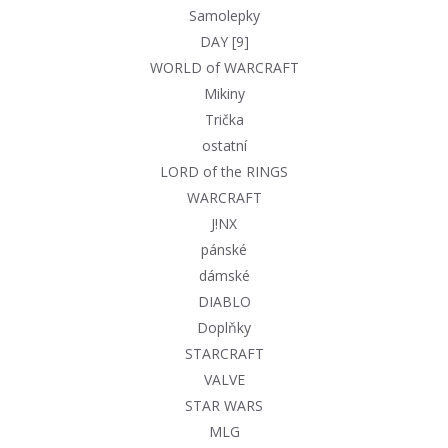
Samolepky
DAY [9]
WORLD of WARCRAFT
Mikiny
Trička
ostatní
LORD of the RINGS
WARCRAFT
J!NX
pánské
dámské
DIABLO
Doplňky
STARCRAFT
VALVE
STAR WARS
MLG