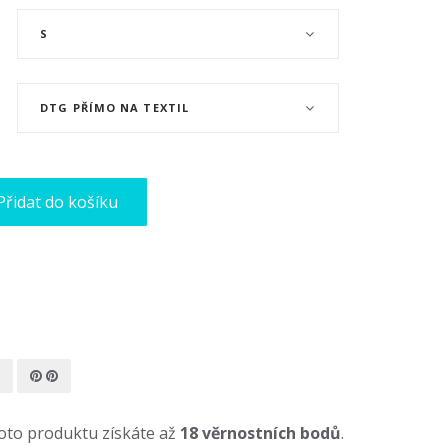
S
DTG PŘÍMO NA TEXTIL
Přidat do košíku
to produktu získáte až
18
věrnostních bodů
.