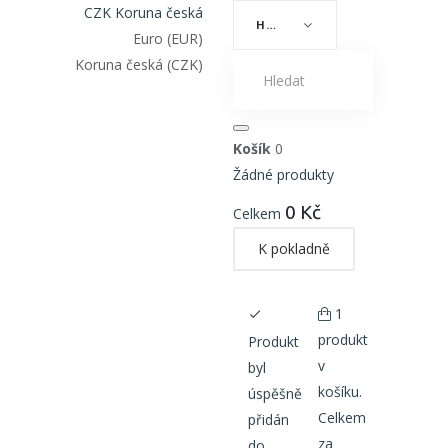
CZK Koruna česká
HOME
Euro (EUR)
Koruna česká (CZK)
Košík
0
Žádné produkty
0 Kč
Celkem
K pokladně
1
produkt
Produkt
v
byl
košíku.
úspěšně
Celkem
přidán
za
do