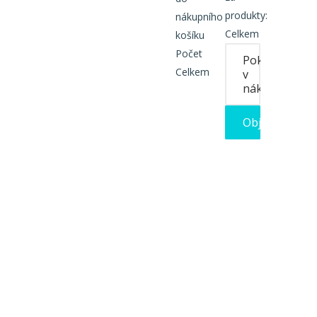
produkty:
nákupního
Celkem
košíku
Počet
Pokračovat
Celkem
v
nákupu
Objednat