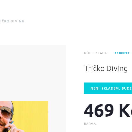
IČKO DIVING
KÓD SKLADU
1100013
Tričko Diving
NENÍ SKLADEM, BUD
469 K
BARVA