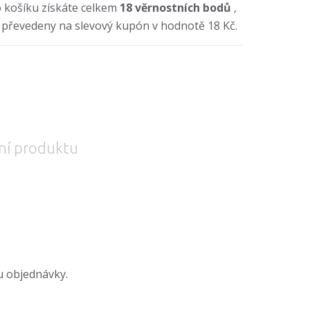
 košíku získáte celkem
18
věrnostních bodů
,
 převedeny na slevový kupón v hodnotě
18 Kč
.
ní produktu
u objednávky.