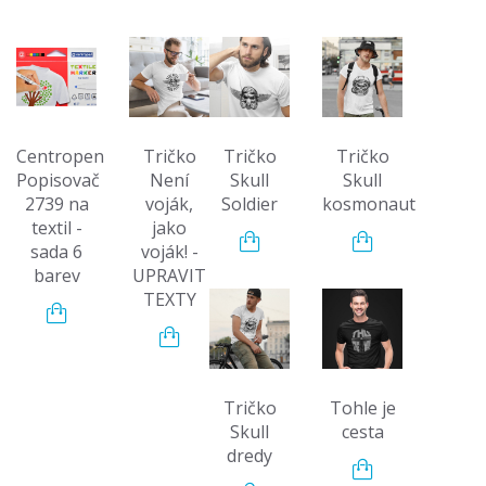
Centropen
Tričko
Tričko
Tričko
Popisovač
Není
Skull
Skull
2739 na
voják,
Soldier
kosmonaut
textil -
jako
sada 6
voják! -
barev
UPRAVIT
TEXTY
Tričko
Tohle je
Skull
cesta
dredy