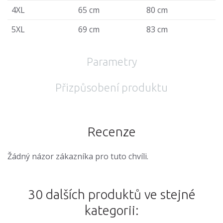
4XL
65 cm
80 cm
5XL
69 cm
83 cm
Parametry
Přizpůsobení produktu
Recenze
Žádný názor zákazníka pro tuto chvíli.
30 dalších produktů ve stejné
kategorii: