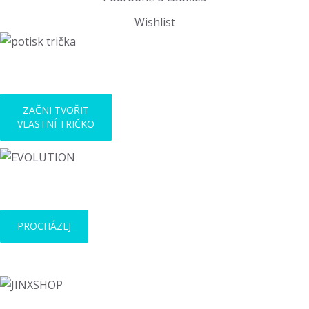
Wishlist
POTISK NA TRIČKO
ZAČNI TVOŘIT
VLASTNÍ TRIČKO
EVOLUCE kolekce
PROCHÁZEJ
Co nenajdeš, tak ve spolupráci dotvoříme.