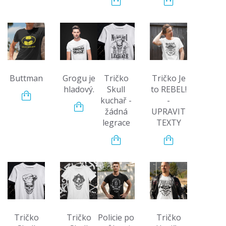
Buttman
Grogu je
Tričko
Tričko Je
hladový.
Skull
to REBEL!
kuchař -
-
žádná
UPRAVIT
legrace
TEXTY
Tričko
Tričko
Policie po
Tričko