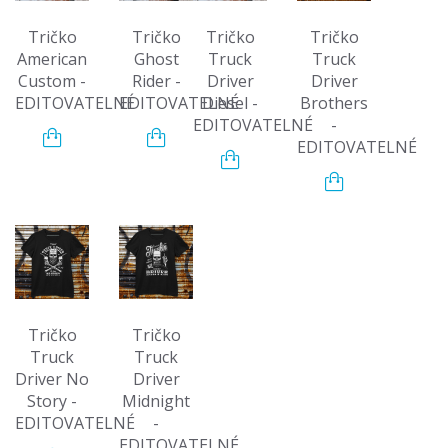
Tričko
Tričko
Tričko
Tričko
American
Ghost
Truck
Truck
Custom -
Rider -
Driver
Driver
EDITOVATELNÉ
EDITOVATELNÉ
Diesel -
Brothers
EDITOVATELNÉ
-
EDITOVATELNÉ
Tričko
Tričko
Truck
Truck
Driver No
Driver
Story -
Midnight
EDITOVATELNÉ
-
EDITOVATELNÉ