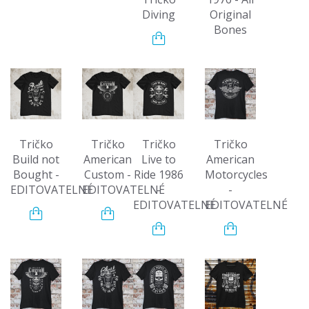
Diving
Original
Bones
Tričko
Tričko
Tričko
Tričko
Build not
American
Live to
American
Bought -
Custom -
Ride 1986
Motorcycles
EDITOVATELNÉ
EDITOVATELNÉ
-
-
EDITOVATELNÉ
EDITOVATELNÉ