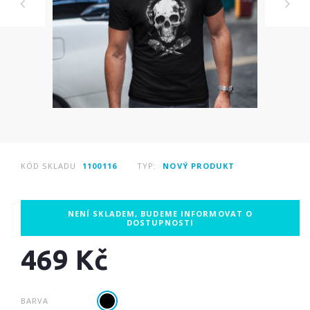
KÓD SKLADU
1100116
TYP:
NOVÝ PRODUKT
NENÍ SKLADEM, BUDEME INFORMOVAT O
DOSTUPNOSTI
469 Kč
BARVA