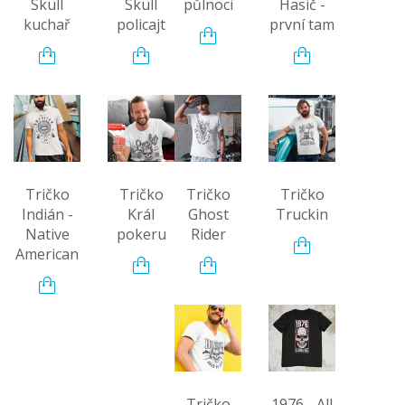
Skull
Skull
půlnoci
Hasič -
kuchař
policajt
první tam
Tričko
Tričko
Tričko
Tričko
Indián -
Král
Ghost
Truckin
Native
pokeru
Rider
American
Tričko
1976 - All