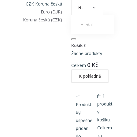
CZK Koruna česká
HOME
Euro (EUR)
Koruna česká (CZK)
Košík
0
Žádné produkty
0 Kč
Celkem
K pokladně
1
produkt
Produkt
v
byl
košíku.
úspěšně
Celkem
přidán
za
do