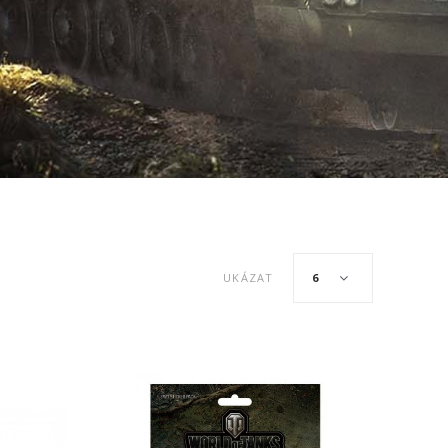
6
UKÁZAT