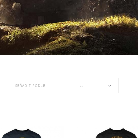
--
SEŘADIT PODLE