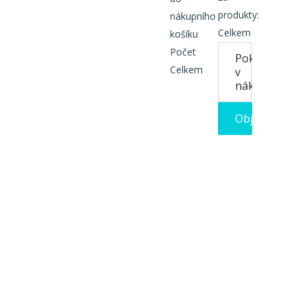
produkty:
nákupního
Celkem
košíku
Počet
Pokračovat
Celkem
v
nákupu
Objednat