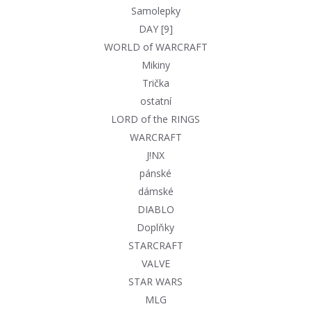
Samolepky
DAY [9]
WORLD of WARCRAFT
Mikiny
Trička
ostatní
LORD of the RINGS
WARCRAFT
J!NX
pánské
dámské
DIABLO
Doplňky
STARCRAFT
VALVE
STAR WARS
MLG